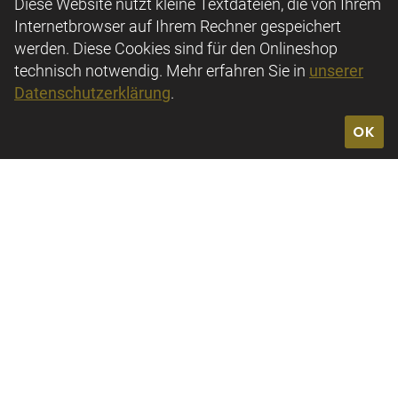
Diese Website nutzt kleine Textdateien, die von Ihrem
Internetbrowser auf Ihrem Rechner gespeichert
werden. Diese Cookies sind für den Onlineshop
technisch notwendig. Mehr erfahren Sie in
unserer
Datenschutzerklärung
.
OK
Bruno Maître
Backofenweg 3
16540 Hohen Neuendorf
(0 33 03) 59 61 37 0
0170 96 08 07 3
IMPRESSUM
DATENSCHUTZ
AGB
WIDERRUFSBELEHRUNG